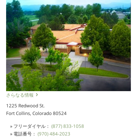
さらなる情報
1225 Redwood St.
Fort Collins, Colorado
80524
» フリーダイヤル：
(877) 833-1058
» 電話番号：
(970) 484-2023