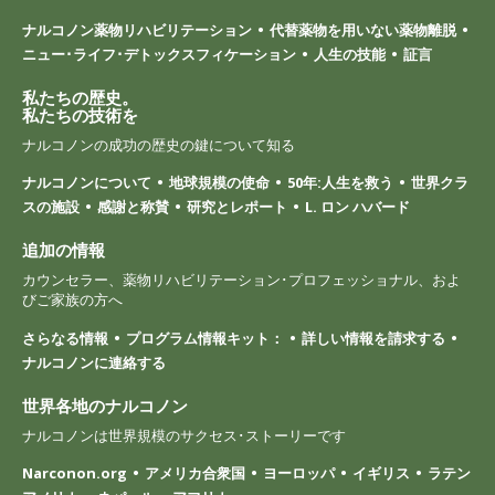
ナルコノン薬物リハビリテーション
代替薬物を用いない薬物離脱
ニュー･ライフ･デトックスフィケーション
人生の技能
証言
私たちの歴史。
私たちの技術を
ナルコノンの成功の歴史の鍵について知る
ナルコノンについて
地球規模の使命
50年:人生を救う
世界クラ
スの施設
感謝と称賛
研究とレポート
L. ロン ハバード
追加の情報
カウンセラー、薬物リハビリテーション･プロフェッショナル、およ
びご家族の方へ
さらなる情報
プログラム情報キット：
詳しい情報を請求する
ナルコノンに連絡する
世界各地のナルコノン
ナルコノンは世界規模のサクセス･ストーリーです
Narconon.org
アメリカ合衆国
ヨーロッパ
イギリス
ラテン