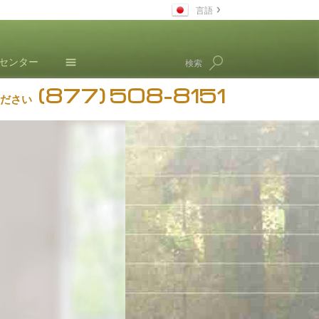
言語
日本語
･センター
検索
すべての地域/言語
(877) 508-8151
ニュース
ださい
L. ロン ハバード