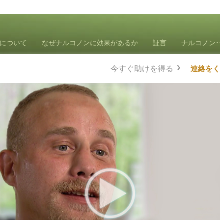
について
なぜナルコノンに効果があるか
証言
ナルコノン
今すぐ助けを得る
連絡をく