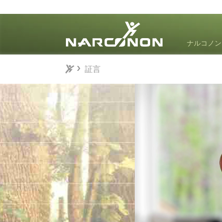
ナルコノン
証言
証言
⨯