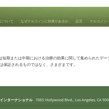
について
なぜナルコノンに効果があるか
証言
ナルコノン
は短期または中期における治療の効果に関して集められたデー
果は保証されるものではなく、さまざまです。
･インターナショナル
7065 Hollywood Blvd.
,
Los Angeles
,
CA
900