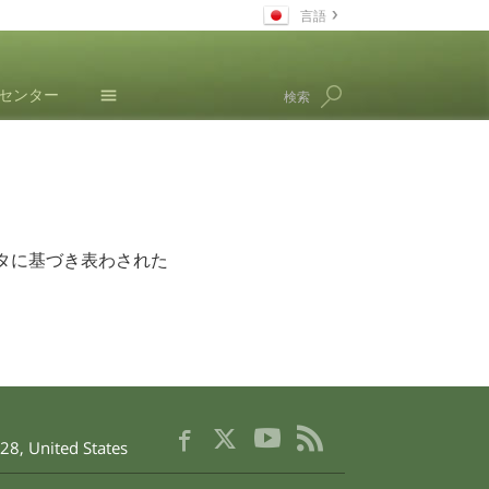
言語
日本語
･センター
検索
すべての地域/言語
ニュース
L. ロン ハバード
タに基づき表わされた
28
,
United States