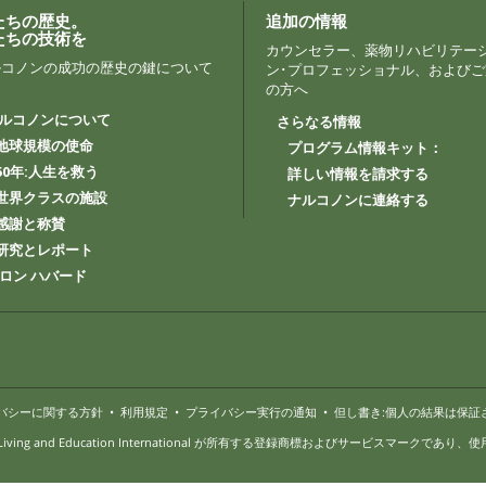
たちの歴史。
追加の情報
たちの技術を
カウンセラー、薬物リハビリテー
ルコノンの成功の歴史の鍵について
ン･プロフェッショナル、およびご
る
の方へ
ルコノンについて
さらなる情報
地球規模の使命
プログラム情報キット：
50年:人生を救う
詳しい情報を請求する
世界クラスの施設
ナルコノンに連絡する
感謝と称賛
研究とレポート
. ロン ハバード
バシーに関する方針
•
利用規定
•
プライバシー実行の通知
•
但し書き:個人の結果は保証
 Better Living and Education International が所有する登録商標およびサービス