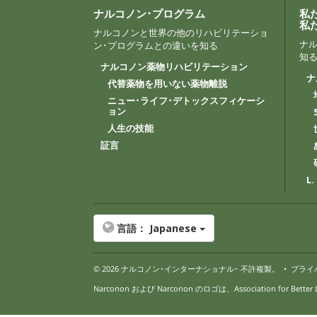
ナルコノン･プログラム
私
私
ナルコノンと世界の他のリハビリテーショ
ナ
ン･プログラムとの違いを知る
知
ナルコノン薬物リハビリテーション
ナ
代替薬物を用いない薬物離脱
ニュー･ライフ･デトックスフィケーシ
ョン
人生の技能
証言
L
言語：
Japanese
© 2026
ナルコノン･インターナショナル
･ 不許複製。
•
プライ
Narconon および Narconon のロゴは、Association for