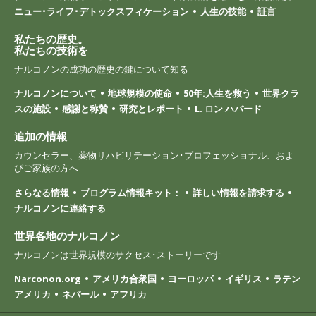
ニュー･ライフ･デトックスフィケーション
人生の技能
証言
私たちの歴史。
私たちの技術を
ナルコノンの成功の歴史の鍵について知る
ナルコノンについて
地球規模の使命
50年:人生を救う
世界クラ
スの施設
感謝と称賛
研究とレポート
L. ロン ハバード
追加の情報
カウンセラー、薬物リハビリテーション･プロフェッショナル、およ
びご家族の方へ
さらなる情報
プログラム情報キット：
詳しい情報を請求する
ナルコノンに連絡する
世界各地のナルコノン
ナルコノンは世界規模のサクセス･ストーリーです
Narconon.org
アメリカ合衆国
ヨーロッパ
イギリス
ラテン
アメリカ
ネパール
アフリカ