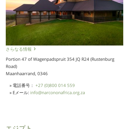
さらなる情報
Portion 47 of Wagenpadspruit 354 JQ R24 (Rustenburg
Road)
Maanhaarrand,
0346
» 電話番号：
+27 (0)800 014 559
» Eメール:
info
@
narcononafrica.org.za
エジプト