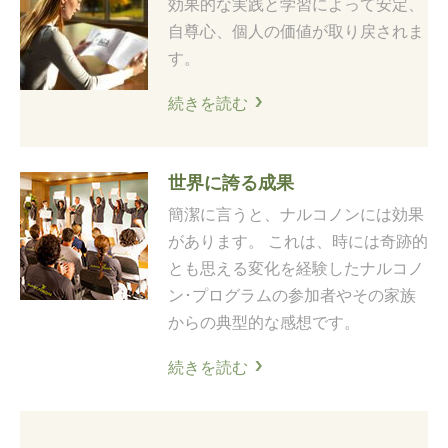
効果的な実践と学習によって安定、
自尊心、個人の価値が取り戻されま
す。
続きを読む
世界に誇る成果
簡潔に言うと、ナルコノンには効果
があります。 これは、時には奇跡的
とも思える変化を経験したナルコノ
ン･プログラムの参加者やその家族
からの典型的な感想です。
続きを読む