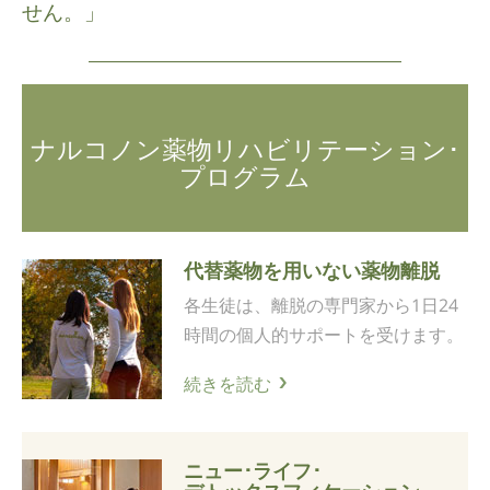
せん。」
ナルコノン薬物リハビリテーション･
プログラム
代替薬物を用いない
薬物離脱
各生徒は、離脱の専門家から1日24
時間の個人的サポートを受けます。
続きを読む
ニュー･ライフ･