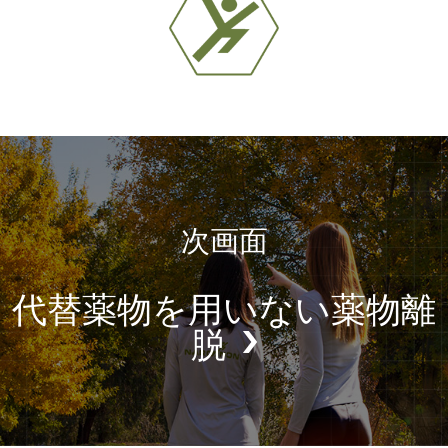
次画面
代替薬物を用いない薬物離
脱