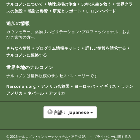
ナルコノンについて
地球規模の使命
50年:人生を救う
世界クラ
スの施設
感謝と称賛
研究とレポート
L. ロン ハバード
追加の情報
カウンセラー、薬物リハビリテーション･プロフェッショナル、およ
びご家族の方へ
さらなる情報
プログラム情報キット：
詳しい情報を請求する
ナルコノンに連絡する
世界各地のナルコノン
ナルコノンは世界規模のサクセス･ストーリーです
Narconon.org
アメリカ合衆国
ヨーロッパ
イギリス
ラテン
アメリカ
ネパール
アフリカ
言語：
Japanese
© 2026
ナルコノン･インターナショナル
･ 不許複製。
•
プライバシーに関する方