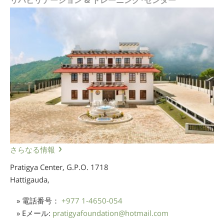
リハビリテーション & トレーニング･センター
さらなる情報
Pratigya Center, G.P.O. 1718
Hattigauda,
» 電話番号：
+977 1-4650-054
» Eメール:
pratigyafoundation
@
hotmail.com