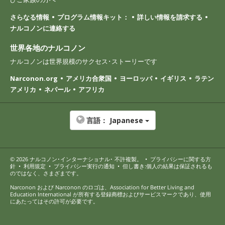
さらなる情報
プログラム情報キット：
詳しい情報を請求する
ナルコノンに連絡する
世界各地のナルコノン
ナルコノンは世界規模のサクセス･ストーリーです
Narconon.org
アメリカ合衆国
ヨーロッパ
イギリス
ラテン
アメリカ
ネパール
アフリカ
言語：
Japanese
© 2026
ナルコノン･インターナショナル
･ 不許複製。
•
プライバシーに関する方
針
•
利用規定
•
プライバシー実行の通知
•
但し書き:個人の結果は保証されるも
のではなく、さまざまです。
Narconon および Narconon のロゴは、Association for Better Living and
Education International が所有する登録商標およびサービスマークであり、使用
にあたってはその許可が必要です。