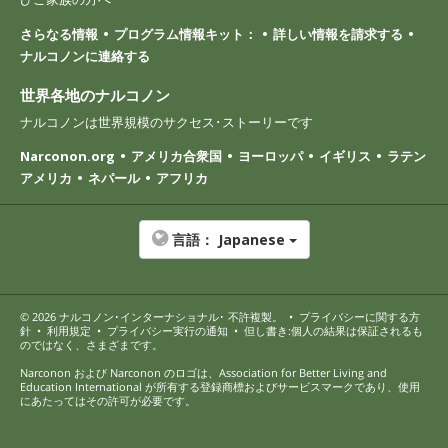
さらなる情報
プログラム情報キット：
詳しい情報を請求する
ナルコノンに連絡する
世界各地のナルコノン
ナルコノンは世界規模のサクセス･ストーリーです
Narconon.org
アメリカ合衆国
ヨーロッパ
イギリス
ラテン
アメリカ
ネパール
アフリカ
言語：
Japanese
© 2026
ナルコノン･インターナショナル
･ 不許複製。
•
プライバシーに関する方
針
•
利用規定
•
プライバシー実行の通知
•
但し書き:個人の結果は保証されるも
のではなく、さまざまです。
Narconon および Narconon のロゴは、Association for Better Living and
Education International が所有する登録商標およびサービスマークであり、使用
にあたってはその許可が必要です。