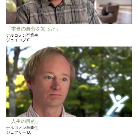
「本当の自分を知った」
ナルコノン卒業生
ジェイコブ C.
「人生の目的」
ナルコノン卒業生
ジェフリー D.