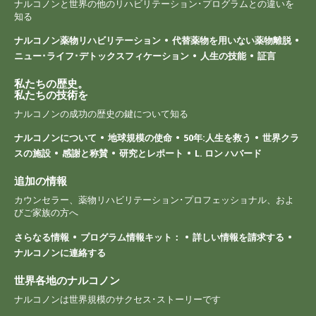
ナルコノンと世界の他のリハビリテーション･プログラムとの違いを
知る
ナルコノン薬物リハビリテーション
代替薬物を用いない薬物離脱
ニュー･ライフ･デトックスフィケーション
人生の技能
証言
私たちの歴史。
私たちの技術を
ナルコノンの成功の歴史の鍵について知る
ナルコノンについて
地球規模の使命
50年:人生を救う
世界クラ
スの施設
感謝と称賛
研究とレポート
L. ロン ハバード
追加の情報
カウンセラー、薬物リハビリテーション･プロフェッショナル、およ
びご家族の方へ
さらなる情報
プログラム情報キット：
詳しい情報を請求する
ナルコノンに連絡する
世界各地のナルコノン
ナルコノンは世界規模のサクセス･ストーリーです