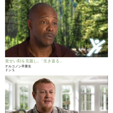
覚せい剤を克服し､「生き返る」
ナルコノン卒業生
ドン S.