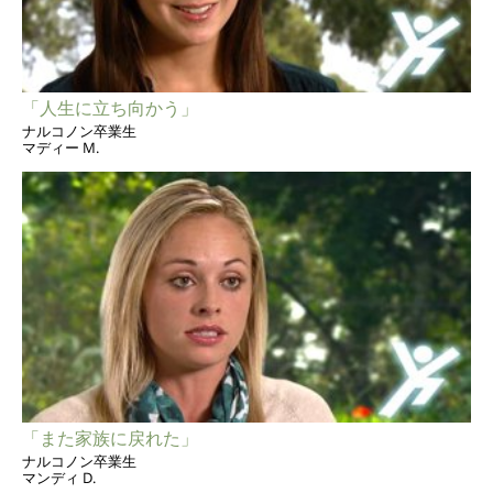
「人生に立ち向かう」
ナルコノン卒業生
マディー M.
「また家族に戻れた」
ナルコノン卒業生
マンディ D.