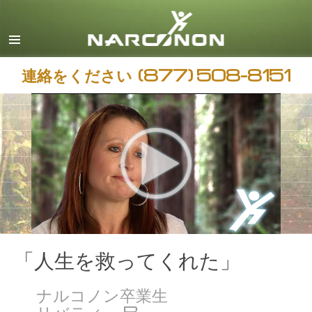
日本語
すべての地域/言語
連絡をください
(877) 508-8151
「人生を救ってくれた」
ナルコノン卒業生
リバティー B.