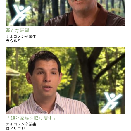
新たな展望
ナルコノン卒業生
ラウル S.
「娘と家族を取り戻す」
ナルコノン卒業生
ロドリゴ U.