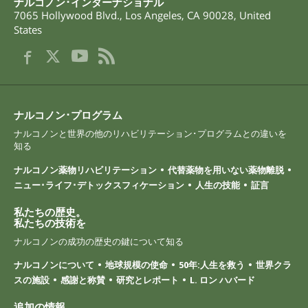
ナルコノン･インターナショナル
7065 Hollywood Blvd.
,
Los Angeles
,
CA
90028
,
United
States
ナルコノン･プログラム
ナルコノンと世界の他のリハビリテーション･プログラムとの違いを
知る
ナルコノン薬物リハビリテーション
代替薬物を用いない薬物離脱
ニュー･ライフ･デトックスフィケーション
人生の技能
証言
私たちの歴史。
私たちの技術を
ナルコノンの成功の歴史の鍵について知る
ナルコノンについて
地球規模の使命
50年:人生を救う
世界クラ
スの施設
感謝と称賛
研究とレポート
L. ロン ハバード
追加の情報