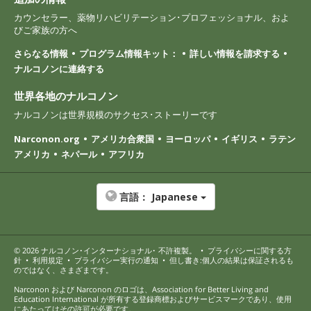
カウンセラー、薬物リハビリテーション･プロフェッショナル、およ
びご家族の方へ
さらなる情報
プログラム情報キット：
詳しい情報を請求する
ナルコノンに連絡する
世界各地のナルコノン
ナルコノンは世界規模のサクセス･ストーリーです
Narconon.org
アメリカ合衆国
ヨーロッパ
イギリス
ラテン
アメリカ
ネパール
アフリカ
言語：
Japanese
© 2026
ナルコノン･インターナショナル
･ 不許複製。
•
プライバシーに関する方
針
•
利用規定
•
プライバシー実行の通知
•
但し書き:個人の結果は保証されるも
のではなく、さまざまです。
Narconon および Narconon のロゴは、Association for Better Living and
Education International が所有する登録商標およびサービスマークであり、使用
にあたってはその許可が必要です。