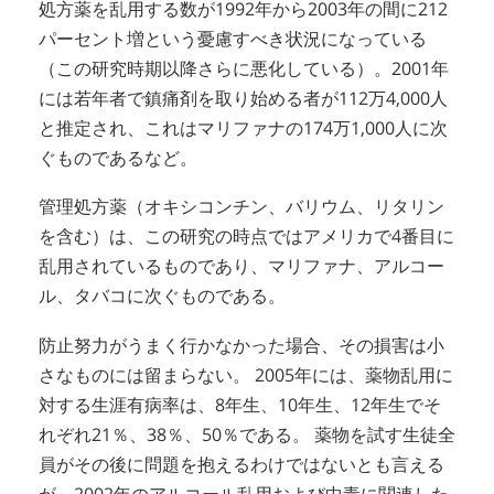
処方薬を乱用する数が1992年から2003年の間に212
パーセント増という憂慮すべき状況になっている
（この研究時期以降さらに悪化している）。2001年
には若年者で鎮痛剤を取り始める者が112万4,000人
と推定され、これはマリファナの174万1,000人に次
ぐものであるなど。
管理処方薬（オキシコンチン、バリウム、リタリン
を含む）は、この研究の時点ではアメリカで4番目に
乱用されているものであり、マリファナ、アルコー
ル、タバコに次ぐものである。
防止努力がうまく行かなかった場合、その損害は小
さなものには留まらない。 2005年には、薬物乱用に
対する生涯有病率は、8年生、10年生、12年生でそ
れぞれ21％、38％、50％である。 薬物を試す生徒全
員がその後に問題を抱えるわけではないとも言える
が、2002年のアルコール乱用および中毒に関連した