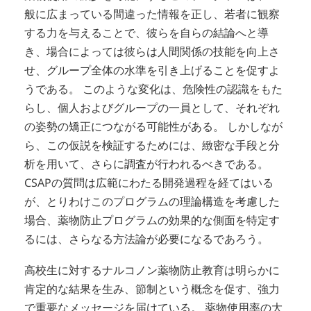
般に広まっている間違った情報を正し、若者に観察
する力を与えることで、彼らを自らの結論へと導
き、場合によっては彼らは人間関係の技能を向上さ
せ、グループ全体の水準を引き上げることを促すよ
うである。 このような変化は、危険性の認識をもた
らし、個人およびグループの一員として、それぞれ
の姿勢の矯正につながる可能性がある。 しかしなが
ら、この仮説を検証するためには、緻密な手段と分
析を用いて、さらに調査が行われるべきである。
CSAPの質問は広範にわたる開発過程を経てはいる
が、とりわけこのプログラムの理論構造を考慮した
場合、薬物防止プログラムの効果的な側面を特定す
るには、さらなる方法論が必要になるであろう。
高校生に対するナルコノン薬物防止教育は明らかに
肯定的な結果を生み、節制という概念を促す、強力
で重要なメッセージを届けている。 薬物使用率の大