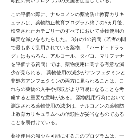
頼性の高いプログラムの実施を促進している。
この評価の際に、ナルコノンの薬物防止教育カリキ
ュラムは、薬物防止教育プログラム終了の6ヵ月後、
検査されたカテゴリーのすべてにおいて薬物使用の
確実な減少をもたらした。 3分の1の質問（若者の間
で最も多く乱用されている薬物、「ハード・ドラッ
グ」はもちろん、アルコール、タバコ、マリファナ
を評価する質問）では、薬物使用に関する有意な減
少が見られる。 薬物使用の減少がアンフェタミンと
非処方アンフェタミンの両方に見られることは、こ
れらの薬物の入手や摂取がより容易になることを考
慮すると重要な意味がある。 薬物乱用行為において
測定される薬物使用の減少は、ナルコノンの薬物防
止教育カリキュラムへの信頼性が妥当なものである
ことを裏付けている。
薬物使用の減少を可能にするこのプログラムは、一