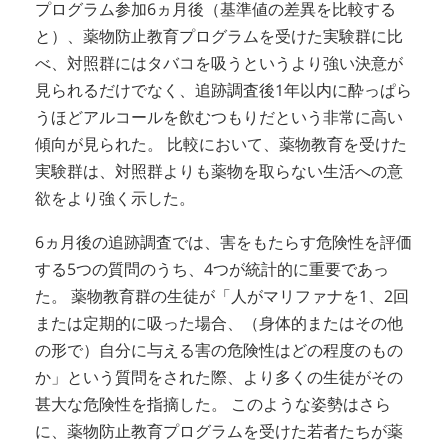
プログラム参加6ヵ月後（基準値の差異を比較する
と）、薬物防止教育プログラムを受けた実験群に比
べ、対照群にはタバコを吸うというより強い決意が
見られるだけでなく、追跡調査後1年以内に酔っぱら
うほどアルコールを飲むつもりだという非常に高い
傾向が見られた。 比較において、薬物教育を受けた
実験群は、対照群よりも薬物を取らない生活への意
欲をより強く示した。
6ヵ月後の追跡調査では、害をもたらす危険性を評価
する5つの質問のうち、4つが統計的に重要であっ
た。 薬物教育群の生徒が「人がマリファナを1、2回
または定期的に吸った場合、（身体的またはその他
の形で）自分に与える害の危険性はどの程度のもの
か」という質問をされた際、より多くの生徒がその
甚大な危険性を指摘した。 このような姿勢はさら
に、薬物防止教育プログラムを受けた若者たちが薬