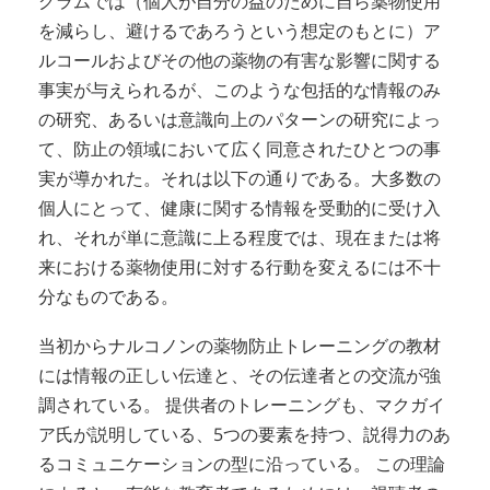
グラムでは（個人が自分の益のために自ら薬物使用
を減らし、避けるであろうという想定のもとに）ア
ルコールおよびその他の薬物の有害な影響に関する
事実が与えられるが、このような包括的な情報のみ
の研究、あるいは意識向上のパターンの研究によっ
て、防止の領域において広く同意されたひとつの事
実が導かれた。それは以下の通りである。大多数の
個人にとって、健康に関する情報を受動的に受け入
れ、それが単に意識に上る程度では、現在または将
来における薬物使用に対する行動を変えるには不十
分なものである。
当初からナルコノンの薬物防止トレーニングの教材
には情報の正しい伝達と、その伝達者との交流が強
調されている。 提供者のトレーニングも、マクガイ
ア氏が説明している、5つの要素を持つ、説得力のあ
るコミュニケーションの型に沿っている。 この理論