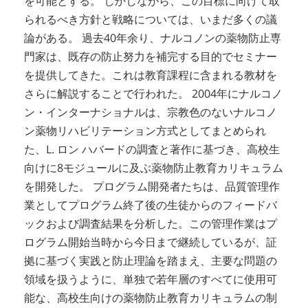
を可能とする。 しかしながら、この目標に向けて取
られるべき方針と戦略については、いまだ多くの議
論がある。 過去40年余り、ナルコノンの薬物防止専
門家は、既存の防止努力を補完する目的でセミナー
を提供してきた。これは教育課程に含まれる教材を
さらに解説することで行われた。 2004年にナルコノ
ン・インターナショナルは、宗教色のないナルコノ
ン薬物リハビリテーション方式としてまとめられ
た、L. ロン ハバードの調査と著作に基づき、高校生
向けに8モジュールに及ぶ薬物防止教育カリキュラム
を開発した。 プログラム開発者たちは、品質管理作
業としてプログラム終了後の生徒からのフィードバ
ックおよび調査結果を分析した。この管理作業はプ
ログラム開始当時から今日まで継続しているが、証
拠に基づく実践と防止理論を踏まえ、主要な問題の
領域を扱うように、単独で若年層のすべてに使用可
能な、高校生向けの薬物防止教育カリキュラムの制