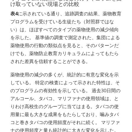
け取っていない現場との比較
表4
に示されている通り、追跡調査の結果、薬物教育
プログラムを受けている生徒たち（対照群ではな
い）は、ほぼすべてのタイプの薬物使用の減少傾向
を示した。 基準値の調査で測定された、集団による
薬物使用の行動の類似点を見ると、そのパターンだ
けでも、薬物防止教育カリキュラムによってもたら
された差異を信頼することができる。
薬物使用の減少の多くが、統計的に有意な変化を示
している。 特定の検査によって示された特性は、そ
のプログラムの有効性を示している。 過去30日間の
アルコール、タバコ、マリファナの使用領域は、と
りわけ高校生のグループに当てはまる。タバコの使
用量に最も大きな成果をもたらしており、噛みタバ
コと巻きタバコの使用頻度がそれに続く。 マリファ
ナの使用頻度と量も統計的に大きな変化を示した。