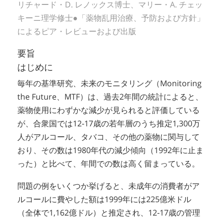
リチャード・D. レノックス博士、マリー・A. チェッ
キーニ理学修士●「薬物乱用治療、予防および方針」
によるピア・レビューおよび出版
要旨
はじめに
毎年の基準研究、未来のモニタリング（Monitoring
the Future、MTF）は、過去2年間の統計によると、
薬物使用にわずかな減少が見られると評価している
が、合衆国では12‐17歳の若年層のうち推定1,300万
人がアルコール、タバコ、その他の薬物に関与して
おり、その数は1980年代の減少傾向（1992年に止ま
った）と比べて、年間での数は高く留まっている。
問題の例をいくつか挙げると、未成年の消費者がア
ルコールに費やした額は1999年には225億米ドル
（全体で1,162億ドル）と推定され、12‐17歳の管理