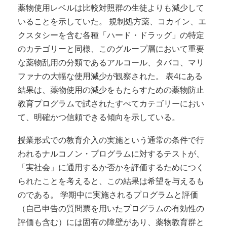
薬物使用レベルは比較対照群の生徒よりも減少して
いることを示していた。 規制処方薬、コカイン、エ
クスタシーを含む各種「ハード・ドラッグ」の特定
のカテゴリーと同様、このグループ層において重要
な薬物乱用の分類であるアルコール、タバコ、マリ
ファナの大幅な使用減少が観察された。 表4にある
結果は、薬物使用の減少をもたらすための薬物防止
教育プログラムで試されたすべてカテゴリーにおい
て、明確かつ信頼できる傾向を示している。
授業形式での教育介入の実施という通常の条件で行
われるナルコノン・プログラムに対するテストが、
「実社会」に通用するか否かを評価するためにつく
られたことを考えると、この結果は希望を与えるも
のである。 学期中に実施されるプログラムと評価
（自己申告の質問票を用いたプログラムの有効性の
評価も含む）には固有の障壁があり、薬物教育群と