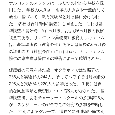
ナルコノンのスタッフは、ふたつの州から14校を採
用した。 学校の大きさ、地域の大きさや一般的な民
族性に基づいて、教育実験群と対照群に分けられ
た。 各校は合計3回の調査にも同意した。これは基
準調査の開始時、約1ヵ月後、および6ヵ月後の観察
調査である。 ナルコノン薬物防止教育カリキュラム
は、基準調査後（教育条件）あるいは最後の6ヵ月後
の調査の後（対照条件）に行われた。 カリキュラム
提供の忠実度は提供者の報告によって確認された。
保護者の同意を得た後、オクラホマでは対照群の
236人と実験群の244人、そしてハワイでは対照群の
295人と実験群の220人の参加だった。 生徒には自主
的な同意事項と機密性について説明がなされた。 基
準調査後、あるチャーター・スクールの参加者26人
が、スケジュールの都合でこの研究の参加を中断し
た。 性別によるグループ、潜在的に興味深い民族別