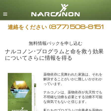
日本語
すべての地域/言語
連絡をください
(877) 508-8151
無料情報パックを申し込む
ナルコノン･プログラムと命を救う効果
についてさらに情報を得る
薬物依存に見舞われた家族は、それを
解決することがいかに難しいかがわか
っています。
ナルコノンは、薬物依存が先天性でも
不明確な治療を必要とする治療不可能
な病気でもないと信じます。
私たちのプログラムは中毒者を薬物や